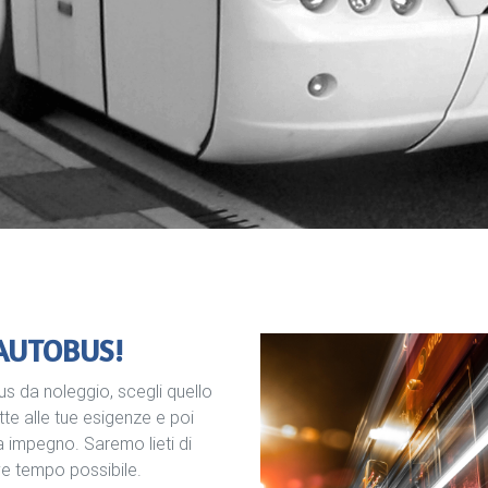
AUTOBUS!
bus da noleggio, scegli quello
tte alle tue esigenze e poi
a impegno. Saremo lieti di
eve tempo possibile.