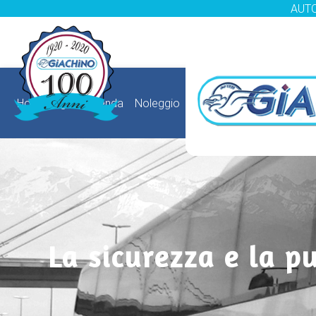
AUTO
HomePage
Azienda
Noleggio
La sicurezza e la p