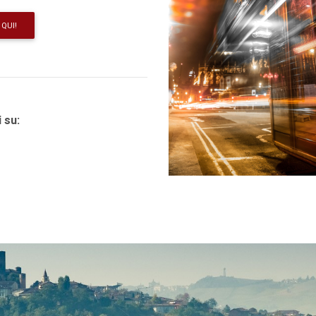
QUI!
 su: