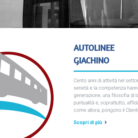
AUTOLINEE
GIACHINO
Cento anni di attività nel sett
serietà e la competenza han
generazione, una filosofia di 
puntualità e, soprattutto, affid
come allora, pongono il Cliente
Scopri di più