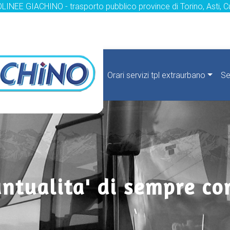
LINEE GIACHINO - trasporto pubblico province di Torino, Asti, C
Orari servizi tpl extraurbano
Se
untualita' di sempre con