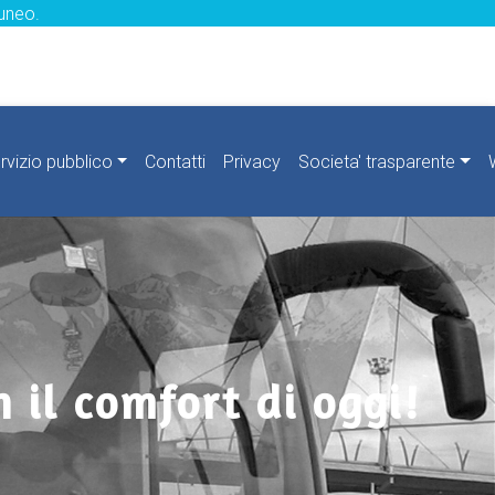
uneo.
rvizio pubblico
Contatti
Privacy
Societa' trasparente
 il comfort di oggi!